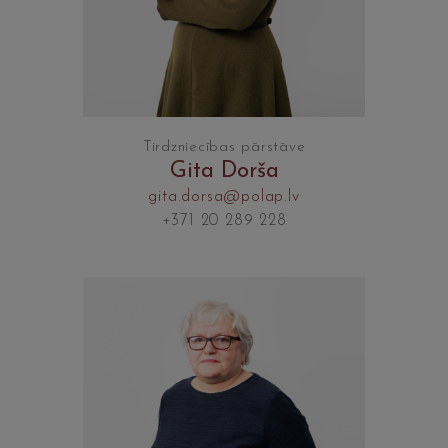
Tirdzniecības pārstāve
Gita Dorša
gita.dorsa@polap.lv
+371 20 289 228