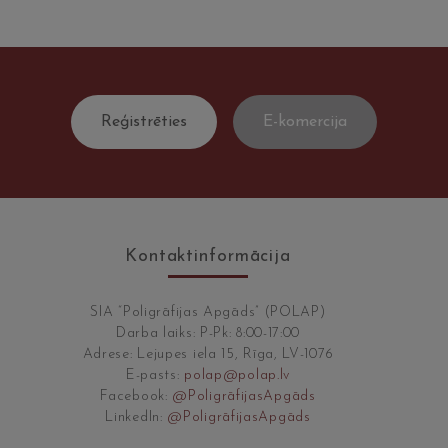
Reģistrēties
E-komercija
Kontaktinformācija
SIA “Poligrāfijas Apgāds” (POLAP)
Darba laiks: P-Pk: 8:00-17:00
Adrese: Lejupes iela 15, Rīga, LV-1076
E-pasts:
polap@polap.lv
Facebook:
@PoligrāfijasApgāds
LinkedIn:
@PoligrāfijasApgāds