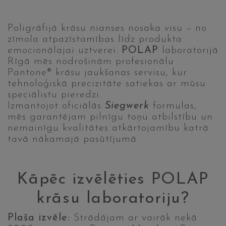
Poligrāfijā krāsu nianses nosaka visu – no
zīmola atpazīstamības līdz produkta
emocionālajai uztverei.
POLAP
laboratorijā
Rīgā mēs nodrošinām profesionālu
Pantone® krāsu jaukšanas servisu, kur
tehnoloģiskā precizitāte satiekas ar mūsu
speciālistu pieredzi.
Izmantojot oficiālās
Siegwerk
formulas,
mēs garantējam pilnīgu toņu atbilstību un
nemainīgu kvalitātes atkārtojamību katrā
tavā nākamajā pasūtījumā.
Kāpēc izvēlēties POLAP
krāsu laboratoriju?
Plaša izvēle:
Strādājam ar vairāk nekā