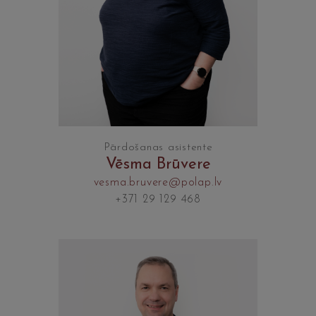
Pārdošanas asistente
Vēsma Brūvere
vesma.bruvere@polap.lv
+371 29 129 468