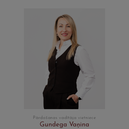
Pārdošanas vadītāja vietniece
Gundega Vaņina