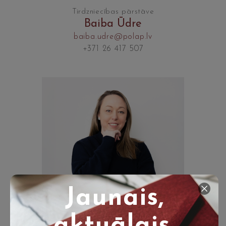
Tirdzniecības pārstāve
Baiba Ūdre
baiba.udre@polap.lv
+371 26 417 507
Jaunais,