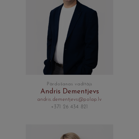
Pārdošanas vadītājs
Andris Dementjevs
andris.dementjevs@polap.lv
+371 26 434 821