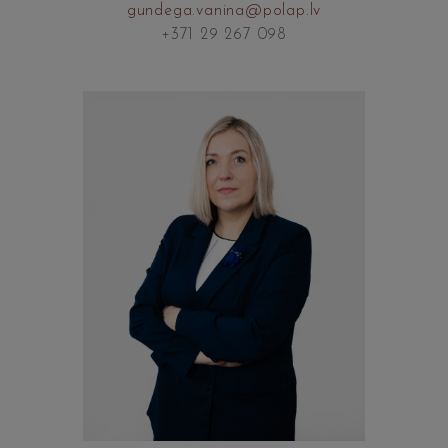
gundega.vanina@polap.lv
+371 29 267 098