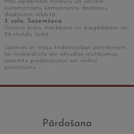
Mēs aprēķinām formulu un veicam
automatizētu komponentu dozēšanu
dozēšanas iekārtā.
3. solis: Saņemšana
Gatavo krāsu marķējam un piegādājam tev
24 stundu laikā.
Sazinies ar mūsu tirdzniecības pārstāvjiem,
lai noskaidrotu sev aktuālos jautājumus,
saņemtu piedāvājumu vai veiktu
pasūtījumu.
Pārdošana