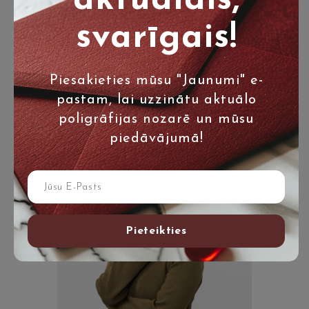
aktuālais,
svarīgais!
Tirdzniecības pārstāve
Laura Mežale
Piesakieties mūsu "Jaunumi" e-
laura.mezale@polap.lv
pastam, lai uzzinātu aktuālo
+371 20 219 401
poligrāfijas nozarē un mūsu
piedāvājumā!
Pieteikties